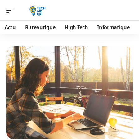
Actu
Bureautique
High-Tech
Informatique