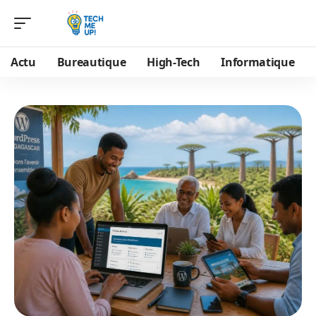
Actu
Bureautique
High-Tech
Informatique