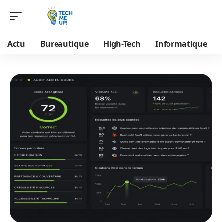
Actu
Bureautique
High-Tech
Informatique