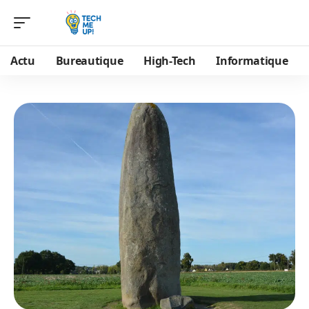
Actu
Bureautique
High-Tech
Informatique