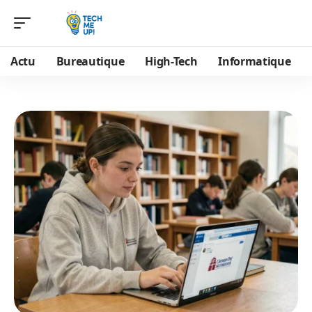
Actu
Bureautique
High-Tech
Informatique