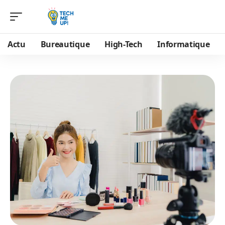
Actu
Bureautique
High-Tech
Informatique