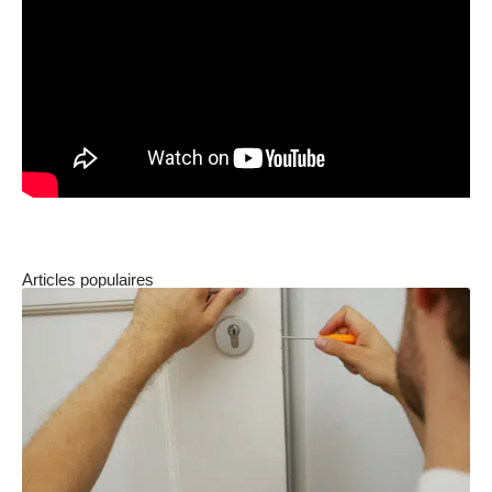
Articles populaires