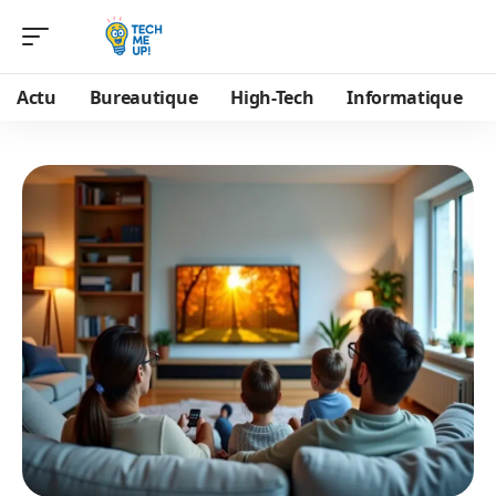
Actu
Bureautique
High-Tech
Informatique