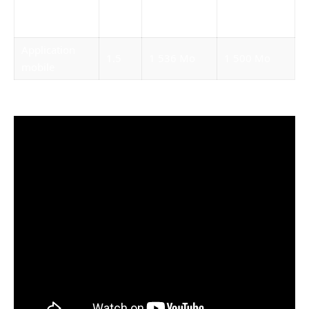
vidéo 4K si 10
10
10 240 Mo
10 000 Mo
Go
Application
1.5
1 536 Mo
1 500 Mo
mobile