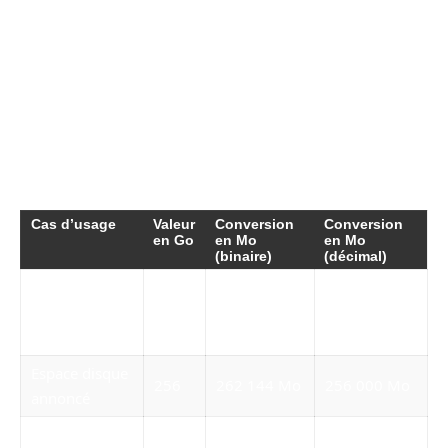
dont la taille tient compte des conversions précises.
Optimisation des performances :
éviter les conversions
inutiles pour ne pas compromettre la fluidité du code.
Cette discipline technologique permet d’assurer
la cohérence des systèmes dans lesquels les
données transitent et sont stockées.
Cas d’usage
Valeur
Conversion
Conversion
en Go
en Mo
en Mo
(binaire)
(décimal)
RAM d’un
ordinateur
8
8192 Mo
8000 Mo
léger
Espace disque
256
262 144 Mo
256 000 Mo
annoncé
Transfert de