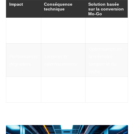
Impact
Conséquence
Solution basée
technique
sur la conversion
Mo-Go
Calcul précis des
Stockage
Gaspillage
besoins en Go
excessif
d’espace disque
convertis en Mo
Optimisation de
Performances
Latences et
la mémoire
dégradées
ralentissements
tampon et du
cache
Coût
Planification
Surconsommation
énergétique
rigoureuse de la
électrique
élevé
gestion mémoire