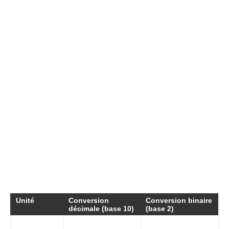
d’exploitation tels que Windows, Linux ou
macOS lorsqu’ils calculent les tailles de fichiers,
la RAM ou les espaces de stockage réels. Cette
méthode garantit une représentation fidèle des
ressources disponibles.
Pour illustrer, un fichier de 3 Go d’après la
conversion binaire correspondrait à 3 072 Mo (3
× 1024), offrant une granularité plus fine dans la
gestion des données.
Tableau comparatif entre conversion décimale
et binaire
Unité
Conversion
Conversion binaire
décimale (base 10)
(base 2)
1 Ko