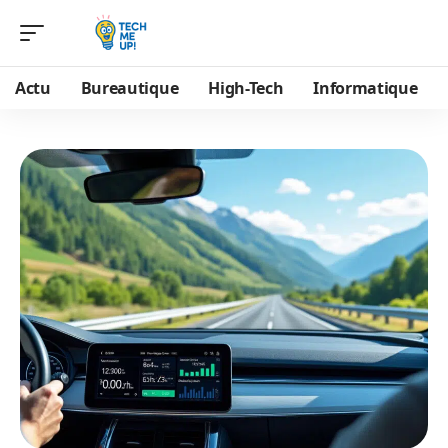
Actu
Bureautique
High-Tech
Informatique