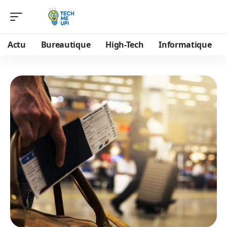
Actu
Bureautique
High-Tech
Informatique