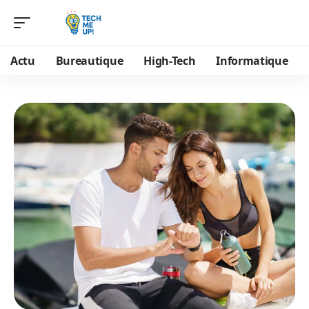
Actu
Bureautique
High-Tech
Informatique