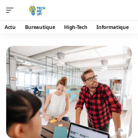
Actu
Bureautique
High-Tech
Informatique