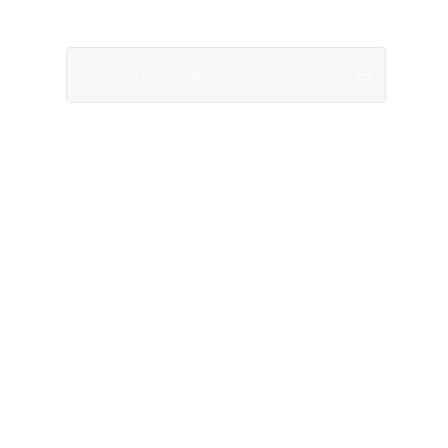
O
Web
 sportifs en ligne
 en Zambie