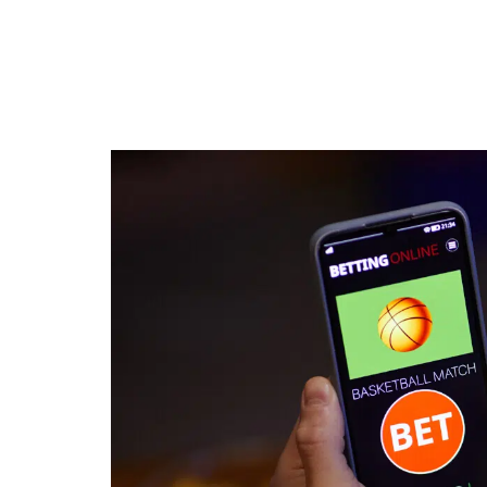
La sécurité et la rapidité sont essentielles lor
rendre la connexion à WinWin à la fois sûre et
profil, de consulter leur solde et de voir leur h
indispensable pour garantir une expérience util