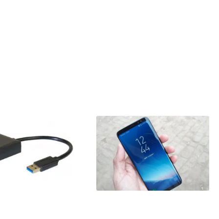
upport réactive, qui comprend le contexte local, est essentiel
lèmes des utilisateurs.
éer un environnement de paris plus pratique et mieux
 répondant à leurs besoins concrets et en améliorant leur
eur / convertisseur
Les principales pannes
 USB simple et
rencontrées sur un téléphone