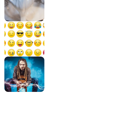
Robot Thermomix TM6 :
bonne idée ou vrai
gouffre financier ? Avis !
HIGH-TECH
Comment utiliser les
emojis iPhone sur
Android
ACTU
Votre contrôleur Xbox
One ne fonctionne pas ? 4
conseils pour le réparer !