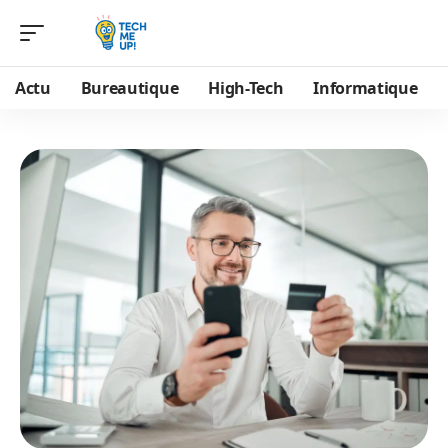
Actu
Bureautique
High-Tech
Informatique