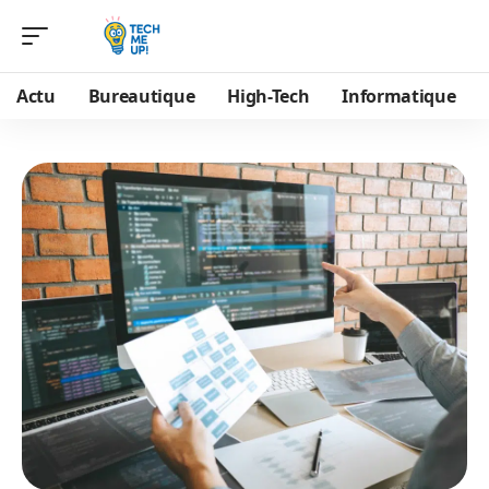
Actu
Bureautique
High-Tech
Informatique