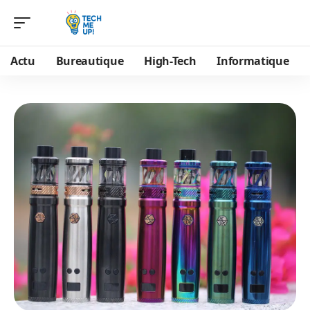
Actu
Bureautique
High-Tech
Informatique