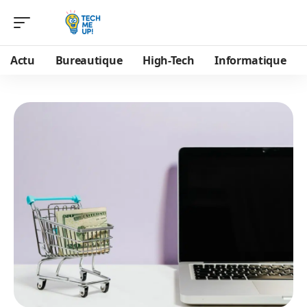
Actu
Bureautique
High-Tech
Informatique