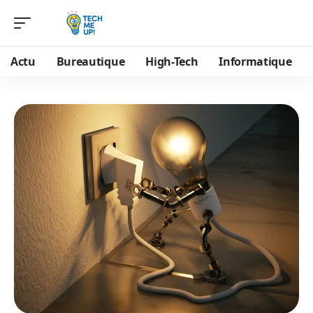
Actu
Bureautique
High-Tech
Informatique