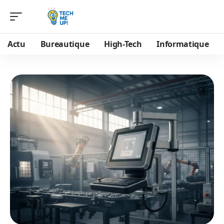
Actu
Bureautique
High-Tech
Informatique