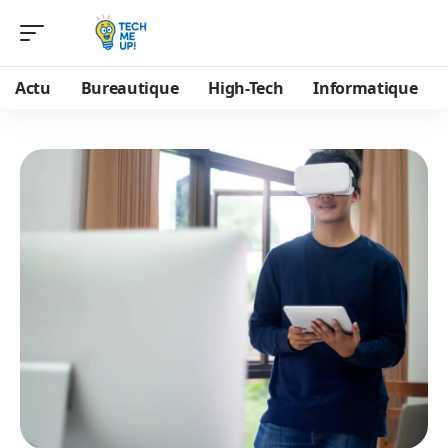
Actu
Bureautique
High-Tech
Informatique