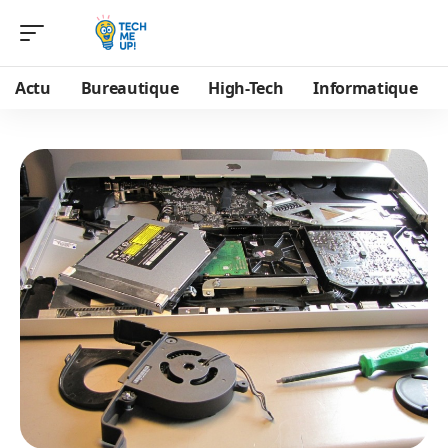
Actu
Bureautique
High-Tech
Informatique