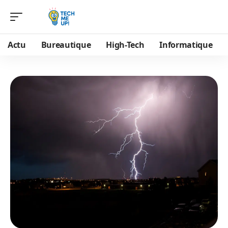
Actu
Bureautique
High-Tech
Informatique