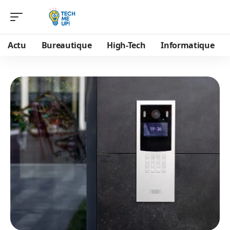
Actu
Bureautique
High-Tech
Informatique