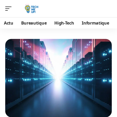
Actu
Bureautique
High-Tech
Informatique