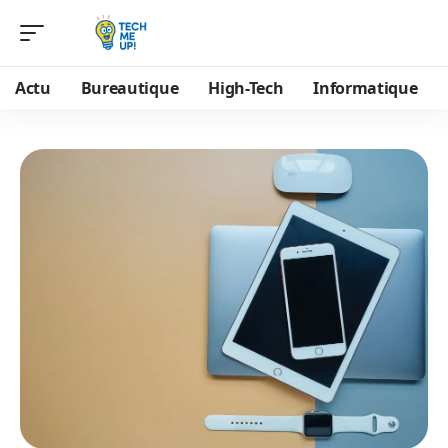
Actu
Bureautique
High-Tech
Informatique