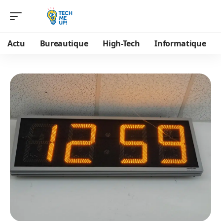
Actu
Bureautique
High-Tech
Informatique