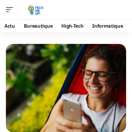
Actu
Bureautique
High-Tech
Informatique