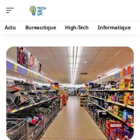
Actu
Bureautique
High-Tech
Informatique