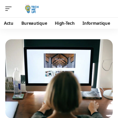
Actu
Bureautique
High-Tech
Informatique