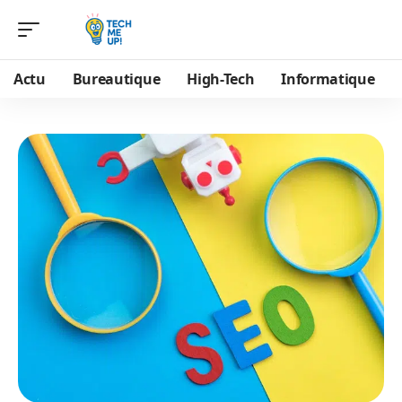
Actu
Bureautique
High-Tech
Informatique