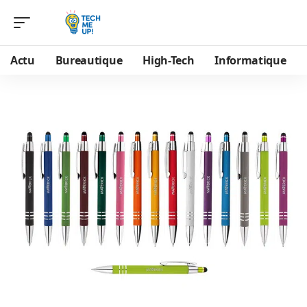
Actu
Bureautique
High-Tech
Informatique