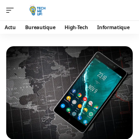
Actu
Bureautique
High-Tech
Informatique