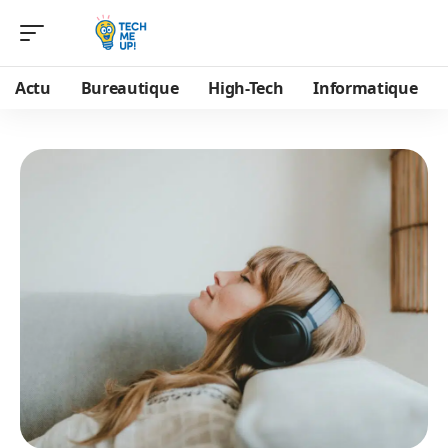
Actu
Bureautique
High-Tech
Informatique