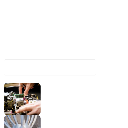
Recherche
Les plus récents
ACTU
SAV Amazon : à qui
s’adresser pour la
garantie d’un produit
acheté sur Amazon ?
ACTU