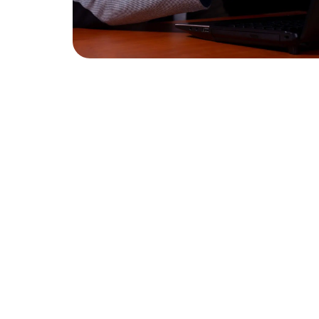
Les casinos en ligne ont transformé le 
entier un accès instantané à leurs jeux
s’accompagne d’un besoin urgent de prot
les données financières. Ces dernières an
ciblant les comptes vulnérables pour co
d’identité. Pour garder une longueur d
abandonnent la protection par mot de pa
sécurité plus robustes. En combinant l’a
technologies biométriques de pointe, les