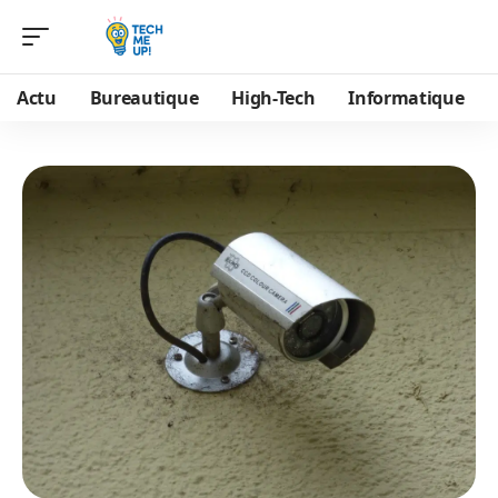
Actu
Bureautique
High-Tech
Informatique