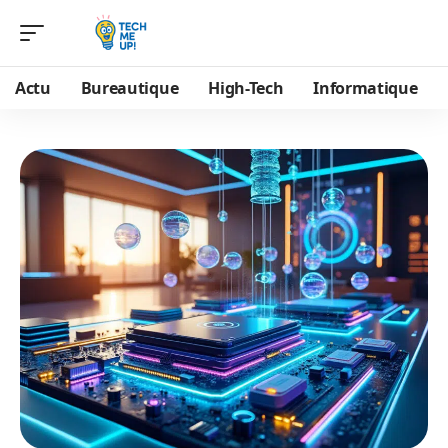
Actu
Bureautique
High-Tech
Informatique