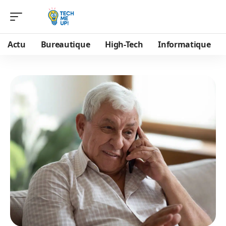
Actu
Bureautique
High-Tech
Informatique