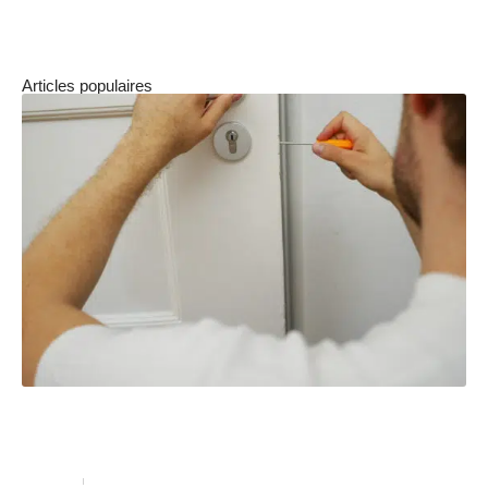
formes, joués en rétrogaming…
Articles populaires
Serrure électronique : pour un dépannage à
Montmorency, est-ce nécessaire de faire intervenir un
serrurier ?
Sécurité
7 octobre 2019