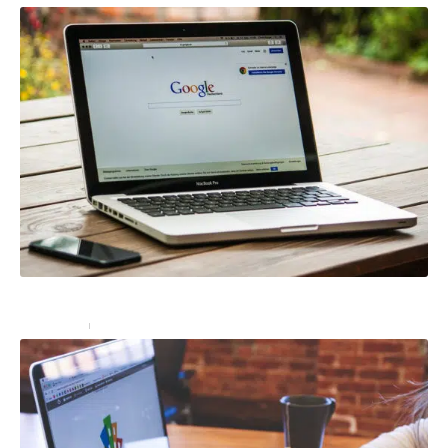
Comment aborder l’évolution du digital ?
Marketing
14 octobre 2019