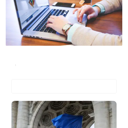
Conception d’ouvrage : les bonnes raisons de se
servir d’un logiciel de CAO
Actu
15 octobre 2019
Recherche
Les plus récents