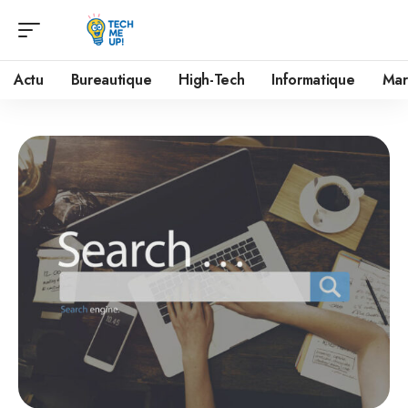
Actu
Bureautique
High-Tech
Informatique
Mar