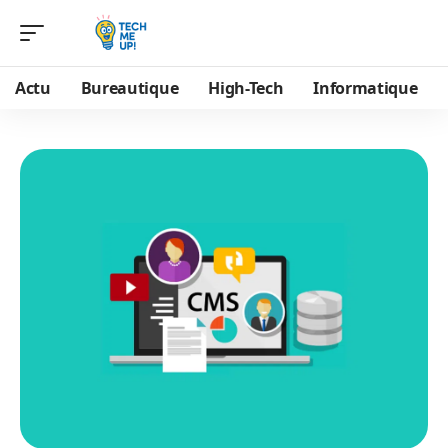
Actu
Bureautique
High-Tech
Informatique