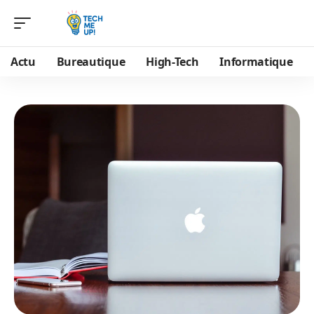
Actu
Bureautique
High-Tech
Informatique