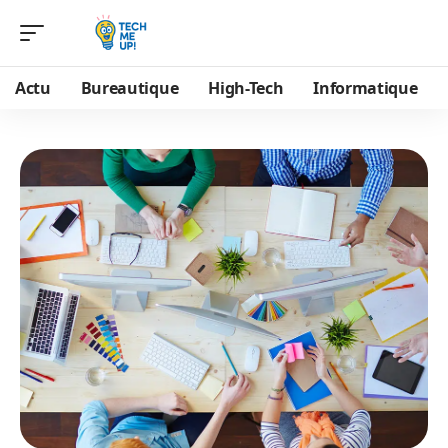
Actu
Bureautique
High-Tech
Informatique