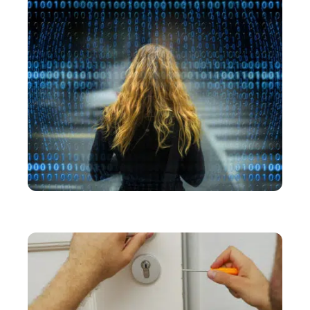
HIGH-TECH
Optimisez vos données pour en tirer le meilleur !