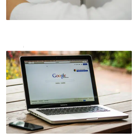
Serrure électronique : pour un dépannage à
Montmorency, est-ce nécessaire de faire intervenir un
serrurier ?
Sécurité
7 octobre 2019