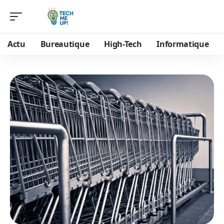
Actu
Bureautique
High-Tech
Informatique