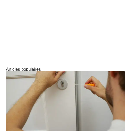
de faire de l’automatisation, la pierre angulaire
de sa stratégie retail. L’entreprise expérimente
actuellement un magasin équipé à 100% de
caisses automatiques. Situé à Fayetteville dans
l’Arkansas, le magasin fait figure de test avant
une possible généralisation de l’expérience à
plusieurs magasins de l’enseigne.
Articles populaires