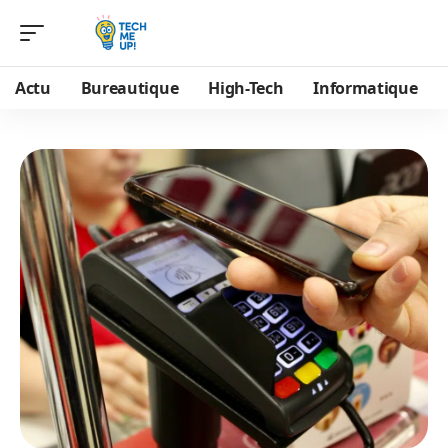
Actu
Bureautique
High-Tech
Informatique