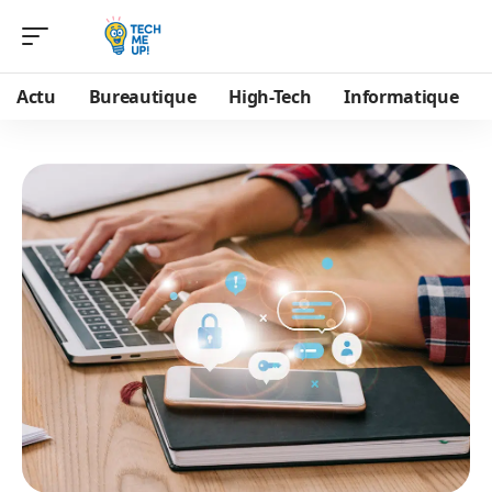
Actu
Bureautique
High-Tech
Informatique