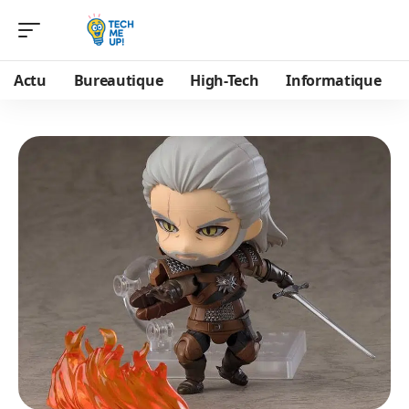
Actu
Bureautique
High-Tech
Informatique