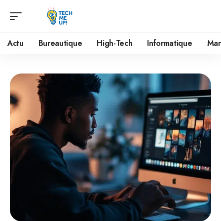
Actu
Bureautique
High-Tech
Informatique
Mar