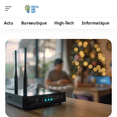
Actu
Bureautique
High-Tech
Informatique