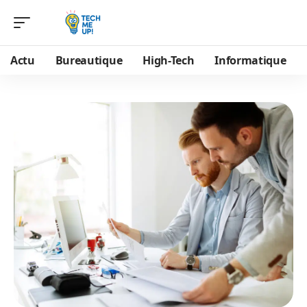
Actu
Bureautique
High-Tech
Informatique